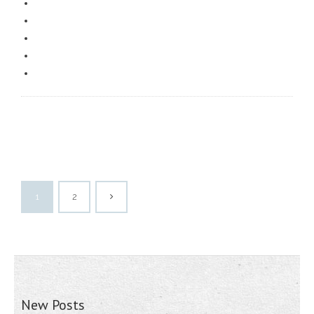
1
2
New Posts