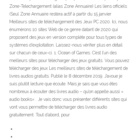
Zone-Telechargement (alias Zone Annuaire) Les liens officiels
(Seul Zone Annuaire restera actif à partir du 15 janvier
Meilleurs sites de téléchargement des Jeux PC 2020. Ici, nous
énumérons 10 sites Web de ce genre datant de 2020 qui
proposent des jeux en version complète pour tous types de
systèmes d’exploitation. Laissez-nous vérifier plus en détail
sur chacun de ceux-ci. 1. Ocean of Games. C’est l’un des
meilleurs sites pour télécharger des jeux gratuits. Vous pouvez
télécharger des jeux Les meilleurs sites de téléchargement de
livres audios gratuits. Publié le 8 décembre 2019. J’avoue je
suis plutôt lecture que écoute. Mais je sais que vous êtes
nombreux à écouter des livres audio – qu’on appelle aussi «
audio books« . Je vais donc vous présenter différents sites qui
vont vous permettre de télécharger des livres audio
gratuitement. Tout d’abord, pour