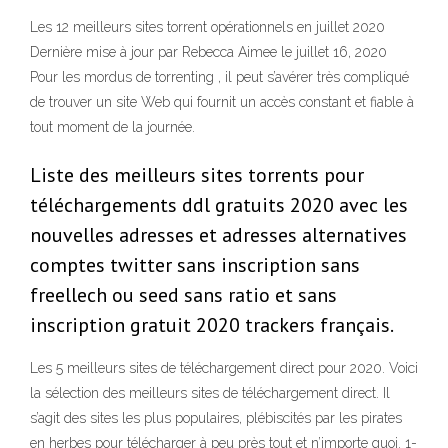
Les 12 meilleurs sites torrent opérationnels en juillet 2020
Dernière mise à jour par Rebecca Aimee le juillet 16, 2020
Pour les mordus de torrenting , il peut s’avérer très compliqué
de trouver un site Web qui fournit un accès constant et fiable à
tout moment de la journée.
Liste des meilleurs sites torrents pour
téléchargements ddl gratuits 2020 avec les
nouvelles adresses et adresses alternatives
comptes twitter sans inscription sans
freellech ou seed sans ratio et sans
inscription gratuit 2020 trackers français.
Les 5 meilleurs sites de téléchargement direct pour 2020. Voici
la sélection des meilleurs sites de téléchargement direct. Il
s’agit des sites les plus populaires, plébiscités par les pirates
en herbes pour télécharger à peu près tout et n’importe quoi. 1-