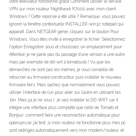
votre téléviseur fonctionne grâce Comment utiliser le service
VPN sur mon routeur Nighthawk R7000 avec mon client
Windows ? Cette réponse a été utile ? Remarque: vous pouvez
ignorer la fenêtre contextuelle INSTALLER-win32 notepad qui
apparaît. Dans NETGEAR genie, cliquez sur le bouton Pour
Windows. Vous êtes invité à enregistrer le fichier. Sélectionnez
l'option Enregistrer sous et choisissez un emplacement pour
Attention je ne parle pas du passage d’une version à une autre
mais par exemple de dd-wrt à tomatousb ! Vu que les
démarches ne sont pas les mêmes, je vous conseille de
retourner au firmware constructeur puis installer le nouveau
firmware tiers. Mais sachez que normalement vous pouvez
utiliser l’interface de l’un pour aller sur l’autre en utilisant les
.bin. Mais ça je ne vous l Je vais installer le DD-WRT car il
intègre une interface plus complète que celle de Tomato et
Bonjour ,comment faire une reconnection automatique pour
openvpn,car j’ai test ,si mon routeur ne fonctionne plus mes pc
sont redirigés automatiquement vers mon modem/routeur, et