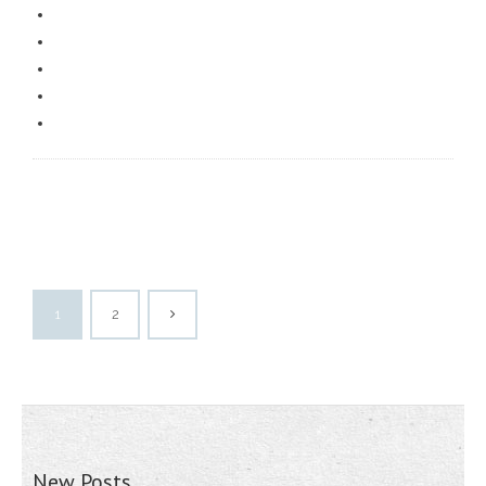
1
2
New Posts